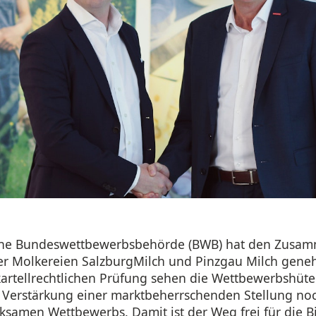
sche Bundeswettbewerbsbehörde (BWB) hat den Zusam
er Molkereien SalzburgMilch und Pinzgau Milch gene
 kartellrechtlichen Prüfung sehen die Wettbewerbshüt
 Verstärkung einer marktbeherrschenden Stellung noc
samen Wettbewerbs. Damit ist der Weg frei für die B