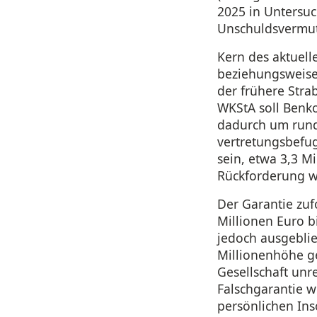
2025 in Untersuch
Unschuldsvermut
Kern des aktuell
beziehungsweise 
der frühere Stra
WKStA soll Benko
dadurch um rund 
vertretungsbefug
sein, etwa 3,3 M
Rückforderung we
Der Garantie zuf
Millionen Euro b
jedoch ausgeblie
Millionenhöhe g
Gesellschaft unr
Falschgarantie w
persönlichen Ins