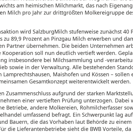
ichts am heimischen Milchmarkt, das nach Eigenan
en Milch pro Jahr zur drittgrößten Molkereigruppe de
saktion wird SalzburgMilch stufenweise zunächst 40 
is zu 89,9 Prozent an Pinzgau Milch erwerben und dami
den Partner übernehmen. Die beiden Unternehmen arb
Kooperation soll nun deutlich vertieft werden. Geplan
ng insbesondere bei Milchsammlung und -verarbeitun
trieb sowie in der Verwaltung. Alle bestehenden Stando
in Lamprechtshausen, Maishofen und Kössen – sollen 
meinsamen Gesamtkonzept weiterentwickelt werden.
en Zusammenschluss aufgrund der starken Marktstell
ernehmen einer vertieften Prüfung unterzogen. Dabei
che Betriebe, andere Molkereien, Rohmilcherfasser sow
elhandel umfassend befragt. Ein Schwerpunkt lag auf 
und Bauern, die das Vorhaben laut Behörde zu einem 
ür die Lieferantenbetriebe sieht die BWB Vorteile, da 