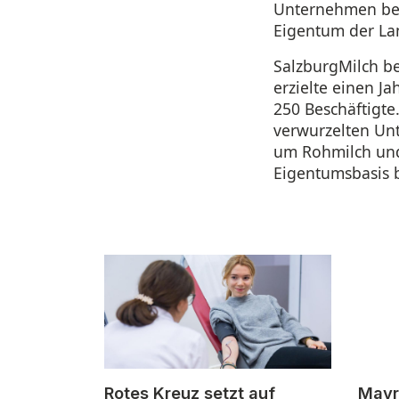
Unternehmen bez
Eigentum der La
SalzburgMilch be
erzielte einen J
250 Beschäftigte
verwurzelten Un
um Rohmilch und
Eigentumsbasis b
Rotes Kreuz setzt auf
Mayr