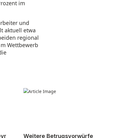
Prozent im
arbeiter und
t aktuell etwa
beiden regional
 im Wettbewerb
die
eyr
Weitere Betrugsvorwürfe