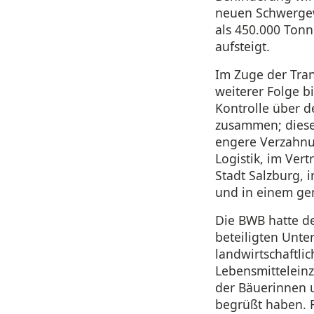
neuen Schwergew
als 450.000 Tonn
aufsteigt.
Im Zuge der Tran
weiterer Folge b
Kontrolle über 
zusammen; diese 
engere Verzahnu
Logistik, im Ver
Stadt Salzburg, 
und in einem ge
Die BWB hatte d
beteiligten Unt
landwirtschaftli
Lebensmitteleinz
der Bäuerinnen 
begrüßt haben. F