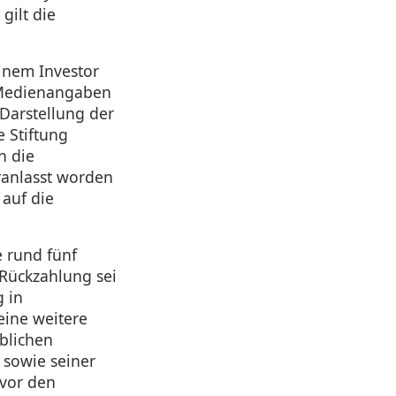
gilt die
inem Investor
h Medienangaben
 Darstellung der
 Stiftung
n die
ranlasst worden
 auf die
e rund fünf
 Rückzahlung sei
g in
eine weitere
blichen
 sowie seiner
 vor den