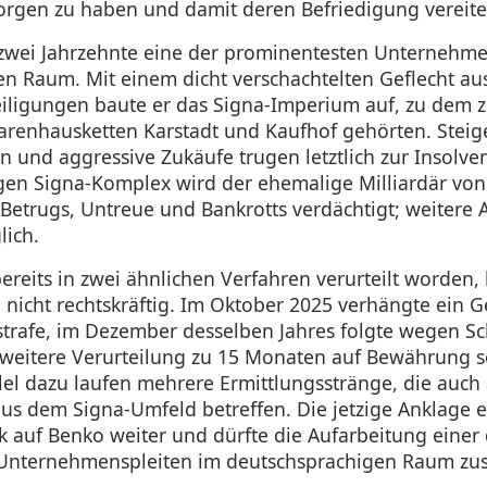
rgen zu haben und damit deren Befriedigung vereite
zwei Jahrzehnte eine der prominentesten Unternehme
n Raum. Mit einem dicht verschachtelten Geflecht au
iligungen baute er das Signa-Imperium auf, zu dem z
arenhausketten Karstadt und Kaufhof gehörten. Steig
 und aggressive Zukäufe trugen letztlich zur Insolve
igen Signa-Komplex wird der ehemalige Milliardär vo
trugs, Untreue und Bankrotts verdächtigt; weitere A
lich.
bereits in zwei ähnlichen Verfahren verurteilt worden, 
 nicht rechtskräftig. Im Oktober 2025 verhängte ein G
strafe, im Dezember desselben Jahres folgte wegen 
 weitere Verurteilung zu 15 Monaten auf Bewährung s
llel dazu laufen mehrere Ermittlungsstränge, die auch
us dem Signa-Umfeld betreffen. Die jetzige Anklage 
ck auf Benko weiter und dürfte die Aufarbeitung einer
Unternehmenspleiten im deutschsprachigen Raum zusä