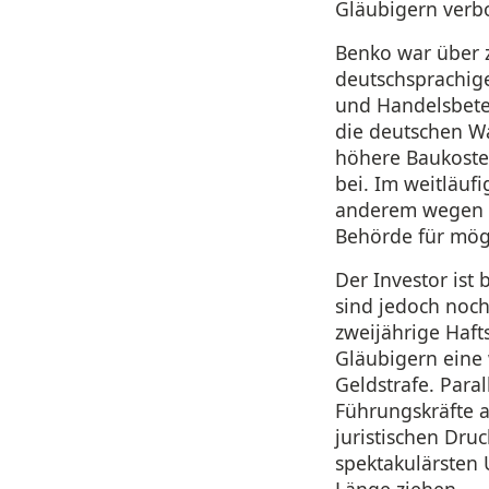
Gläubigern verbo
Benko war über 
deutschsprachige
und Handelsbete
die deutschen W
höhere Baukosten
bei. Im weitläuf
anderem wegen Be
Behörde für mög
Der Investor ist 
sind jedoch noch
zweijährige Haft
Gläubigern eine
Geldstrafe. Para
Führungskräfte a
juristischen Dru
spektakulärsten 
Länge ziehen.