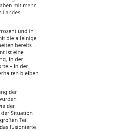
gaben mit mehr
s Landes
Prozent und in
t die alleinige
eiten bereits
t ist eine
g, in der
rte – in der
erhalten bleiben
ung der
 wurden
ie der
der Situation
großen Teil
das fusionierte