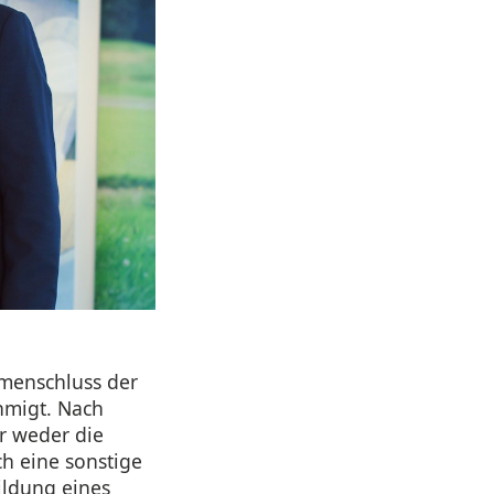
menschluss der
hmigt. Nach
er weder die
h eine sonstige
ildung eines