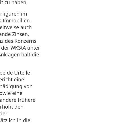
lt zu haben.
rfiguren im
s Immobilien-
eitweise auch
ende Zinsen,
nz des Konzerns
n der WKStA unter
nklagen hält die
beide Urteile
ericht eine
Schädigung von
owie eine
 andere frühere
erhöht den
 der
tzlich in die