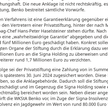
ungshaft. Die neue Anklage ist nicht rechtskräftig, es 
ung, Benko bestreitet sämtliche Vorwürfe.
en Verfahrens ist eine Garantieerklärung gegenüber e
den Vertretern einer Privatstiftung, hinter der nac
bag‑Chef Hans-Peter Haselsteiner stehen dürfte. Nach
 eine „wahrheitswidrige Garantie“ abgegeben und die
fünf Millionen Euro geschädigt haben. Konkret solle
ten Organe der Stiftung durch die Erklärung dazu ve
illionen Euro an die Signa Holding zu überweisen und
iterer rund 1,7 Millionen Euro zu verzichten.
olge sei der Privatstiftung eine Zahlung von in Summ
is spätestens 30. Juni 2024 zugesichert worden. Diese
ben, so die Anklagebehörde. Dadurch soll die Stiftun
eschädigt und im Gegenzug die Signa Holding sowie 
echtmäßig bereichert worden sein. Neben dieser ange
irft die WKStA Benko vor, im Zuge der Signa-Insolvenz
olvenz ein Jagdgewehr im Wert von rund 80.000 Euro